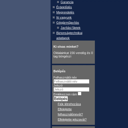
Garancia
Érdeklődés
Megrendelés
Itt vagyunk
Gépjárműjavítás
Javítási 5letek
Biztonságtechnikai
adatlapok
Ki olvas minket?
Oldalainkat 156 vendég és 0
tag böngészi
Belépés
Felhasználói név
Jelszó
Emlékezzen rám
Belépés
Fiók létrehozása
Elfelejtette
felhasználónevét?
Elfelejtette jelszavát?