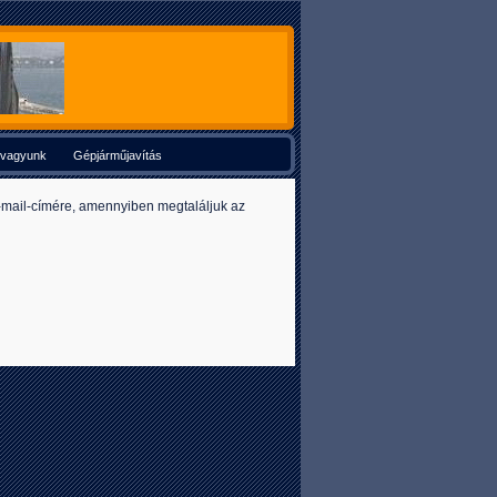
t vagyunk
Gépjárműjavítás
 e-mail-címére, amennyiben megtaláljuk az