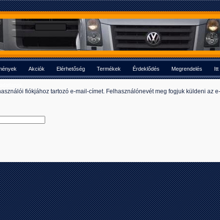
mények
Akciók
Elérhetőség
Termékek
Érdeklődés
Megrendelés
It
 adatlapok
elhasználói fiókjához tartozó e-mail-címet. Felhasználónevét meg fogjuk küldeni az