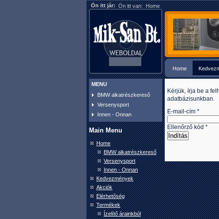
Ön itt jár:
Ön itt van:
Home
Home
Kedvez
MENU
Biztonságtechnikai
Kérjük, írja be a f
BMW alkatrészkereső
adatbázisunkban.
Versenysport
E-mail-cím
*
Innen - Onnan
Ellenőrző kód
*
Main Menu
Indítás
Home
BMW alkatrészkereső
Versenysport
Innen - Onnan
Kedvezmények
Akciók
Elérhetőség
Termékek
Ízelítő árainkból