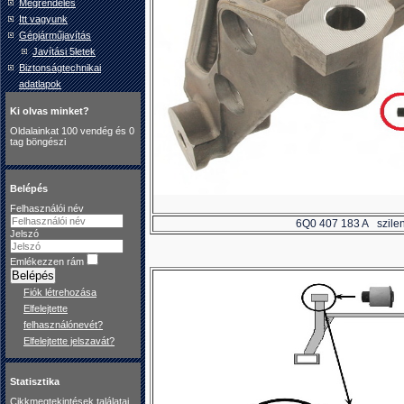
Megrendelés
Itt vagyunk
Gépjárműjavítás
Javítási 5letek
Biztonságtechnikai
adatlapok
Ki olvas minket?
Oldalainkat 100 vendég és 0
tag böngészi
Belépés
Felhasználói név
6Q0 407 183 A szilent
Jelszó
Emlékezzen rám
Belépés
Fiók létrehozása
Elfelejtette
felhasználónevét?
Elfelejtette jelszavát?
Statisztika
Cikkmegtekintések találatai