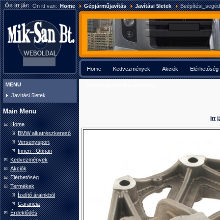
Ön itt jár:
Ön itt van:
Home
Gépjárműjavítás
Javítási 5letek
Beépítési_segéd
Home
Kedvezmények
Akciók
Elérhetőség
MENU
Biztonságtechnikai adatlapok
Javítási 5letek
Main Menu
Itt
Home
BMW alkatrészkereső
Versenysport
Innen - Onnan
Kedvezmények
Akciók
Elérhetőség
Termékek
Ízelítő árainkból
Garancia
Érdeklődés