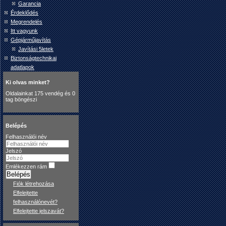
Garancia
Érdeklődés
Megrendelés
Itt vagyunk
Gépjárműjavítás
Javítási 5letek
Biztonságtechnikai
adatlapok
Ki olvas minket?
Oldalainkat 175 vendég és 0
tag böngészi
Belépés
Felhasználói név
Jelszó
Emlékezzen rám
Belépés
Fiók létrehozása
Elfelejtette
felhasználónevét?
Elfelejtette jelszavát?