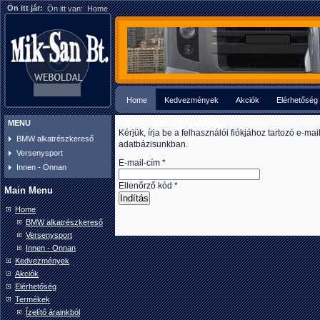
Ön itt jár:
Ön itt van:
Home
Home
Kedvezmények
Akciók
Elérhetőség
MENU
Biztonságtechnikai adatlapok
Kérjük, írja be a felhasználói fiókjához tartozó e-
BMW alkatrészkereső
adatbázisunkban.
Versenysport
E-mail-cím
*
Innen - Onnan
Ellenőrző kód
*
Main Menu
Indítás
Home
BMW alkatrészkereső
Versenysport
Innen - Onnan
Kedvezmények
Akciók
Elérhetőség
Termékek
Ízelítő árainkból