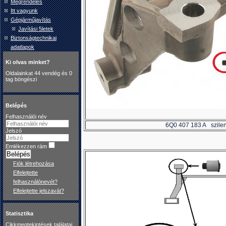
Megrendelés
Itt vagyunk
Gépjárműjavítás
Javítási 5letek
Biztonságtechnikai
adatlapok
Ki olvas minket?
Oldalainkat 44 vendég és 0
tag böngészi
Belépés
Felhasználói név
6Q0 407 183 A szilent
Jelszó
Emlékezzen rám
Belépés
Fiók létrehozása
Elfelejtette
felhasználónevét?
Elfelejtette jelszavát?
Statisztika
Cikkmegtekintések találatai