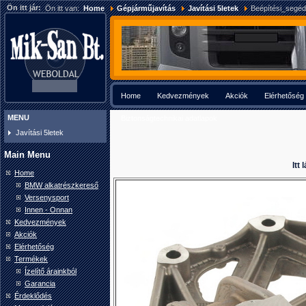
Ön itt jár:
Ön itt van:
Home
Gépjárműjavítás
Javítási 5letek
Beépítési_segéd
Home
Kedvezmények
Akciók
Elérhetőség
MENU
Biztonságtechnikai adatlapok
Javítási 5letek
Main Menu
Itt
Home
BMW alkatrészkereső
Versenysport
Innen - Onnan
Kedvezmények
Akciók
Elérhetőség
Termékek
Ízelítő árainkból
Garancia
Érdeklődés