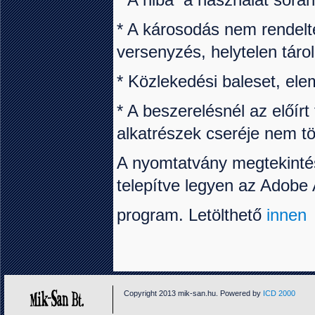
* A károsodás nem rendelte
versenyzés, helytelen tárol
* Közlekedési baleset, ele
* A beszerelésnél az előírt
alkatrészek cseréje nem t
A nyomtatvány megtekint
telepítve legyen az Adobe
program. Letölthető
innen
Copyright 2013 mik-san.hu. Powered by
ICD 2000