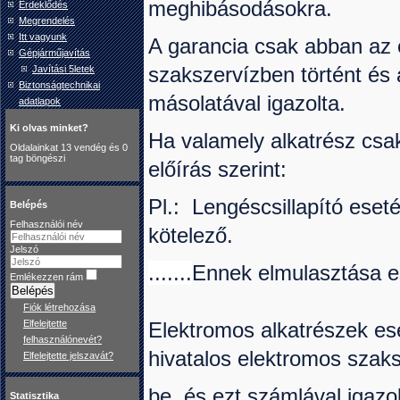
meghibásodásokra.
Érdeklődés
Megrendelés
Itt vagyunk
A garancia csak abban az 
Gépjárműjavítás
szakszervízben történt és
Javítási 5letek
Biztonságtechnikai
másolatával igazolta.
adatlapok
Ki olvas minket?
Ha valamely alkatrész csak
Oldalainkat 13 vendég és 0
tag böngészi
előírás szerint:
Pl.: Lengéscsillapító ese
Belépés
Felhasználói név
kötelező.
Jelszó
.......
Ennek elmulasztása es
Emlékezzen rám
Belépés
Fiók létrehozása
Elfelejtette
Elektromos alkatrészek ese
felhasználónevét?
hivatalos elektromos szaks
Elfelejtette jelszavát?
be, és ezt számlával igazol
Statisztika