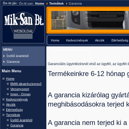
Ön itt jár:
Ön itt van:
Home
Termékek
Garancia
Home
Kedvezmények
Akciók
Elérhetőség
MENU
Biztonságtechnikai adatlapok
Ízelítő árainkból
Garancia
Garanciális ügyintézésnél első az ügyfél, az ügyfél 
Main Menu
Termékeinkre 6-12 hónap g
Home
BMW alkatrészkereső
Versenysport
A garancia kizárólag gyárt
Innen - Onnan
Kedvezmények
meghibásodásokra terjed k
Akciók
Elérhetőség
Termékek
Ízelítő árainkból
A garancia nem terjed ki a 
Garancia