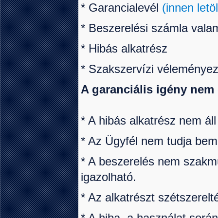
* Garancialevél
(innen letö
* Beszerelési számla valam
* Hibás alkatrész
* Szakszervízi véleményezé
A garanciális igény nem 
* A hibás alkatrész nem á
* Az Ügyfél nem tudja bem
* A beszerelés nem szakmű
igazolható.
* Az alkatrészt szétszerelt
* A hiba a használat sorá