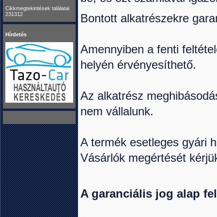
Cikkmegtekintések találatai
231312
Bontott alkatrészekre gara
Hírdetés
Amennyiben a fenti feltétel
helyén érvényesíthető.
Az alkatrész meghibásodás
nem vállalunk.
A termék esetleges gyári hi
Vásárlók megértését kérjü
A garanciális jog alap fel